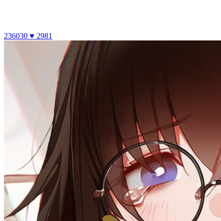
236030
♥ 2981