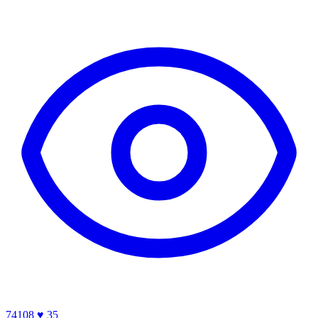
74108
♥ 35