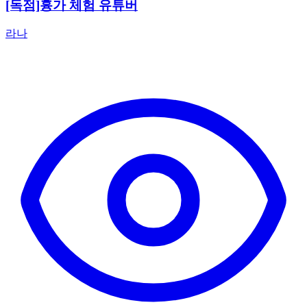
[독점]흉가 체험 유튜버
라나